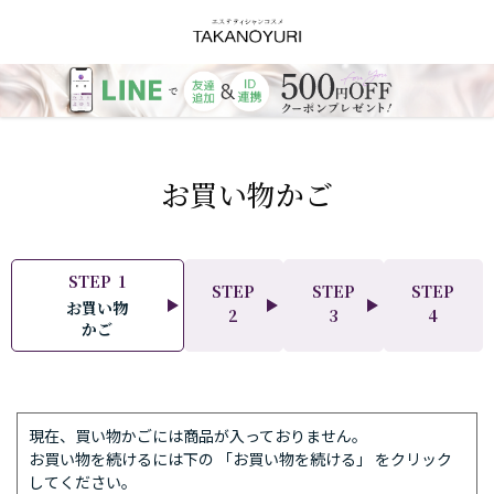
お買い物かご
STEP
1
STEP
STEP
STEP
お買い物
ご
ご
ご
2
3
4
かご
注
注
注
文
文
文
方
の
完
法
確
了
の
認
現在、買い物かごには商品が入っておりません。
指
お買い物を続けるには下の 「お買い物を続ける」 をクリック
定
してください。