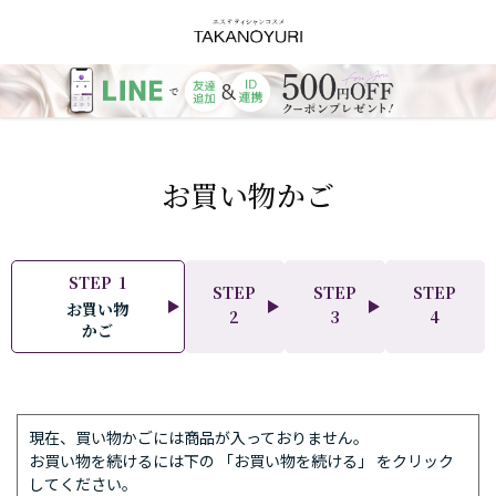
お買い物かご
STEP
1
STEP
STEP
STEP
お買い物
ご
ご
ご
2
3
4
かご
注
注
注
文
文
文
方
の
完
法
確
了
の
認
現在、買い物かごには商品が入っておりません。
指
お買い物を続けるには下の 「お買い物を続ける」 をクリック
定
してください。