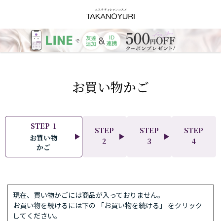
お買い物かご
STEP
1
STEP
STEP
STEP
お買い物
ご
ご
ご
2
3
4
かご
注
注
注
文
文
文
方
の
完
法
確
了
の
認
現在、買い物かごには商品が入っておりません。
指
お買い物を続けるには下の 「お買い物を続ける」 をクリック
定
してください。