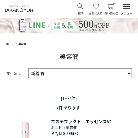
>
ホーム
美容液
美容液
並べ替え
[1～7件]
7
件あります
エステファクト エッセンスV1
ミスト状美容液
￥7,150