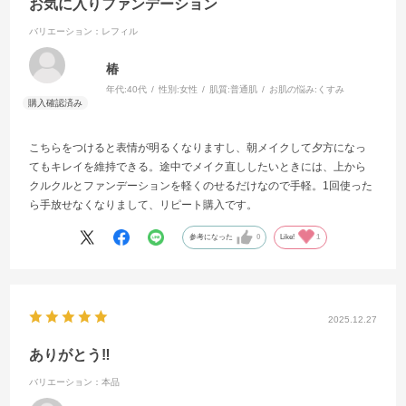
お気に入りファンデーション
バリエーション：レフィル
椿
年代:
40代
性別:
女性
肌質:
普通肌
お肌の悩み:
くすみ
こちらをつけると表情が明るくなりますし、朝メイクして夕方になっ
てもキレイを維持できる。途中でメイク直ししたいときには、上から
クルクルとファンデーションを軽くのせるだけなので手軽。1回使った
ら手放せなくなりまして、リピート購入です。
参考になった
0
Like!
1
2025.12.27
ありがとう‼️
バリエーション：本品