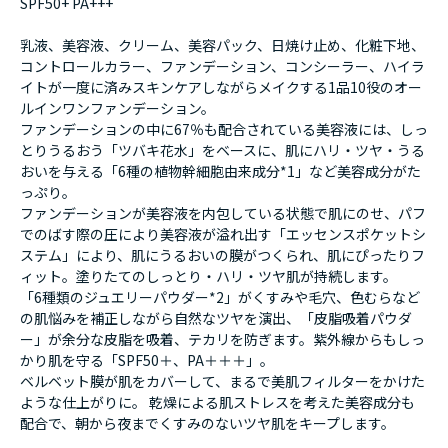
SPF50+ PA+++
乳液、美容液、クリーム、美容パック、日焼け止め、化粧下地、
コントロールカラー、ファンデーション、
コンシーラー、ハイラ
イトが一度に済みスキンケアしながらメイクする1品10役のオー
ルインワンファンデーション。
ファンデーションの中に67％も配合されている美容液には、しっ
とりうるおう「ツバキ花水」をベースに、
肌にハリ・ツヤ・うる
おいを与える「6種の植物幹細胞由来成分*1」など美容成分がた
っぷり。
ファンデーションが美容液を内包している状態で肌にのせ、パフ
でのばす際の圧により美容液が溢れ出す「エッセンスポケットシ
ステム」により、
肌にうるおいの膜がつくられ、肌にぴったりフ
ィット。塗りたてのしっとり・ハリ・ツヤ肌が持続します。
「6種類のジュエリーパウダー*2」がくすみや毛穴、色むらなど
の肌悩みを補正しながら自然なツヤを演出、
「皮脂吸着パウダ
ー」が余分な皮脂を吸着、テカリを防ぎます。紫外線からもしっ
かり肌を守る「SPF50＋、PA＋＋＋」。
ベルベット膜が肌をカバーして、まるで美肌フィルターをかけた
ような仕上がりに。
乾燥による肌ストレスを考えた美容成分も
配合で、朝から夜までくすみのないツヤ肌をキープします。