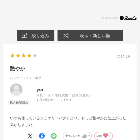
絞り込み
表示：新しい順
2026.1.9
艷やか
バリエーション：本品
yori
年代:
60代
性別:
女性
肌質:
混合肌
お肌の悩み:
シミそばかす
いつも使っているジュエリーパクトより、もっと艷やかに仕上がった
気がしました。
参考になった
0
Like!
0