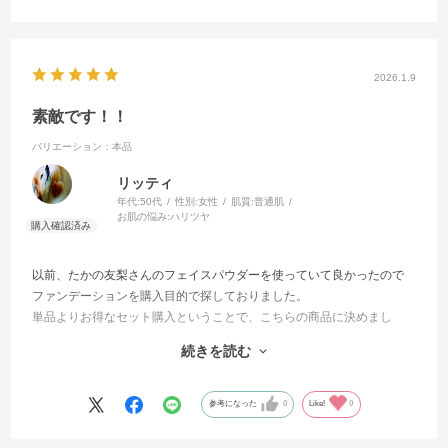
2026.1.9
素敵です！！
バリエーション：本品
リッティ
年代:
50代
性別:
女性
肌質:
普通肌
お肌の悩み:
ハリツヤ
以前、たかの友梨さんのフェイスパウダーを使っていて良かったので
ファンデーションを購入目的で探しておりました。
単品よりお得なセット購入ということで、こちらの商品に決めまし
た。
続きを読む
ファンデーションは柔らかく肌に馴染みやすく伸びるので厚塗りにな
らず綺麗に塗れます。
仕上げにパウダーを乗せると、始めは白塗りっぽくなりますが、時間
参考になった
0
Like!
0
と共に馴染むので自然で美肌に見えます。
リップの色も可愛かったです。