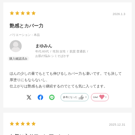
付属のバックも可愛くて、オマケの携帯ケースも頂き感謝です。
2026.1.3
艶感とカバー力
バリエーション：本品
まゆみん
年代:
60代
性別:
女性
肌質:
普通肌
お肌の悩み:
シミそばかす
ほんの少しの量でもとても伸びるしカバー力も凄いです。でも決して
厚塗りにもならないし、
仕上がりは艶感もあり継続するのでとても気に入ってます。
参考になった
0
Like!
0
2025.12.31