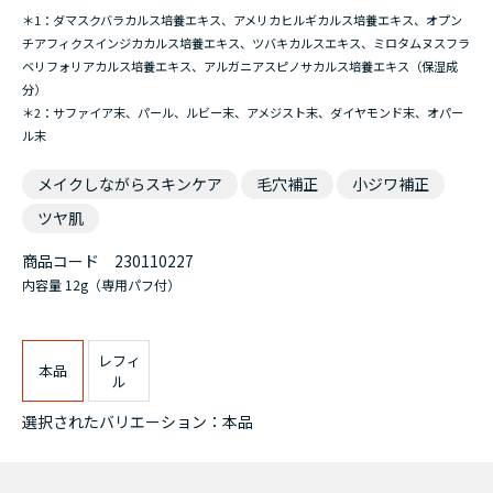
＊1：ダマスクバラカルス培養エキス、アメリカヒルギカルス培養エキス、オプン
チアフィクスインジカカルス培養エキス、
ツバキカルスエキス、ミロタムヌスフラ
ベリフォリアカルス培養エキス、アルガニアスピノサカルス培養エキス（保湿成
分）
＊2：サファイア末、パール、ルビー末、アメジスト末、ダイヤモンド末、オパー
ル末
メイクしながらスキンケア
毛穴補正
小ジワ補正
ツヤ肌
商品コード
230110227
内容量
12g（専用パフ付）
レフィ
本品
ル
選択されたバリエーション：本品