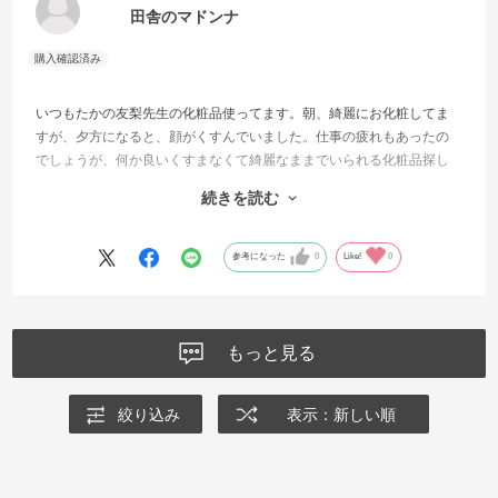
田舎のマドンナ
いつもたかの友梨先生の化粧品使ってます。朝、綺麗にお化粧してま
すが、夕方になると、顔がくすんでいました。仕事の疲れもあったの
でしょうが、何か良いくすまなくて綺麗なままでいられる化粧品探し
てました。ふとつけたTVの中でたかの友梨先生の化粧品販売の通販が
続きを読む
目に止まって、買いました。ずっとお気に入りです。ありがとう😆💕✨
凄く私に合います。娘にも薦めました❗️👨‍👩‍👧で使ってます。
参考になった
0
Like!
0
もっと見る
絞り込み
表示：新しい順