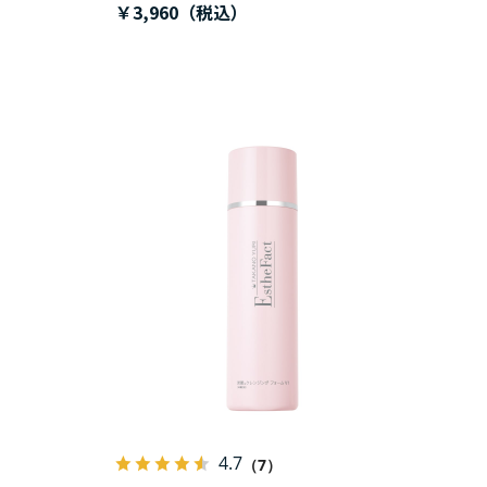
￥3,960
4.7
（7）