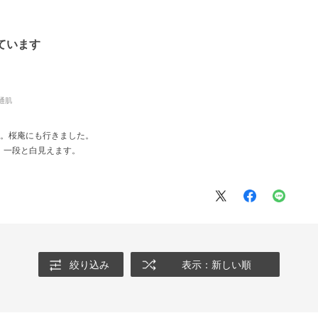
ています
通肌
す。桜庵にも行きました。
、一段と白見えます。
絞り込み
表示：新しい順