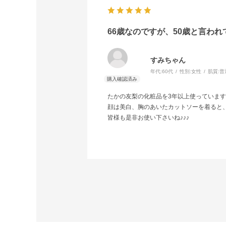
66歳なのですが、50歳と言われ
すみちゃん
年代:
60代
性別:
女性
肌質:
普
たかの友梨の化粧品を3年以上使っていま
顔は美白、胸のあいたカットソーを着ると
皆様も是非お使い下さいね♪♪♪