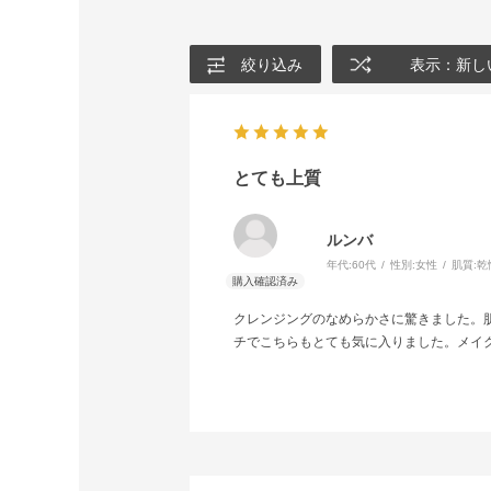
絞り込み
表示：新し
とても上質
ルンバ
年代:
60代
性別:
女性
肌質:
乾
クレンジングのなめらかさに驚きました。
チでこちらもとても気に入りました。メイ