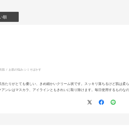
い順
性肌
お肌の悩み:
シミそばかす
肌当たりがとても優しい、きめ細かいクリーム状です。スッキリ落ちるけど肌は柔
クアンレはマスカラ、アイラインともきれいに取り除けます。毎日使用するものな