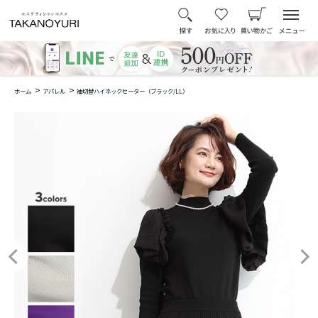
>
>
ホーム
アパレル
袖切替ハイネックセーター（ブラック/LL）