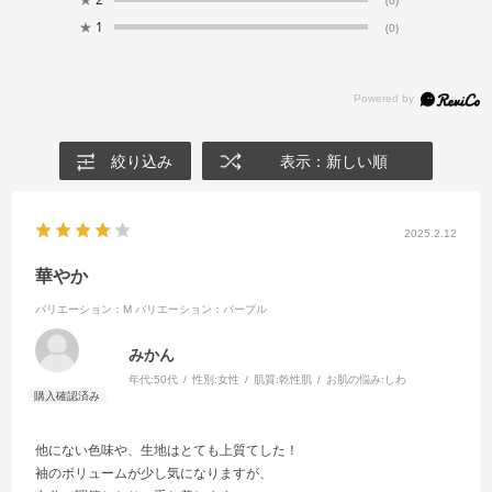
★
1
(0)
絞り込み
表示：新しい順
2025.2.12
華やか
バリエーション：M
バリエーション：パープル
みかん
年代:
50代
性別:
女性
肌質:
乾性肌
お肌の悩み:
しわ
他にない色味や、生地はとても上質てした！
袖のボリュームが少し気になりますが、