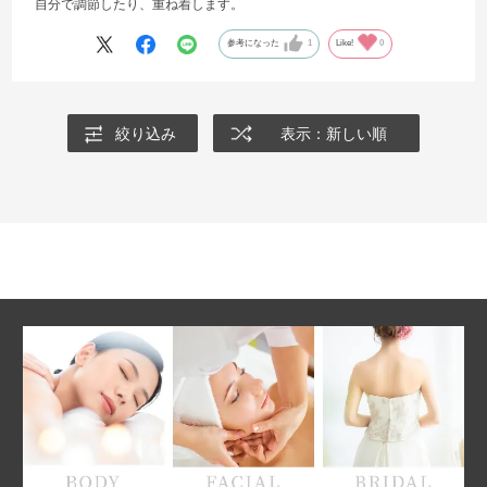
自分で調節したり、重ね着します。
参考になった
1
Like!
0
絞り込み
表示：新しい順