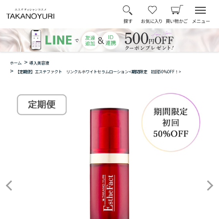
>
ホーム
導入美容液
>
【定期便】エステファクト リンクルホワイトセラムローション<期間限定 初回50%OFF！>