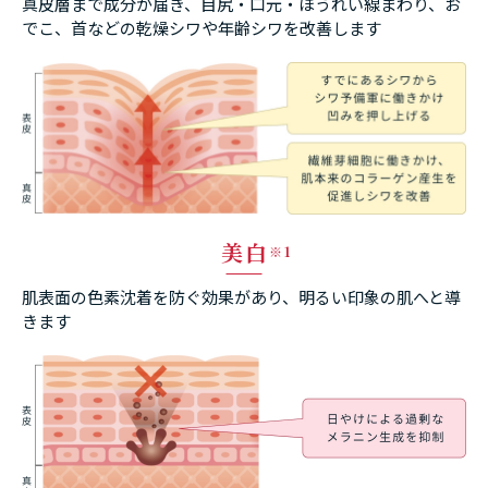
真皮層まで成分が届き、目尻・口元・ほうれい線まわり、お
でこ、首などの
乾燥シワや年齢シワを改善します
美白
※1
肌表面の色素沈着を防ぐ効果があり、明るい印象の肌へと導
きます