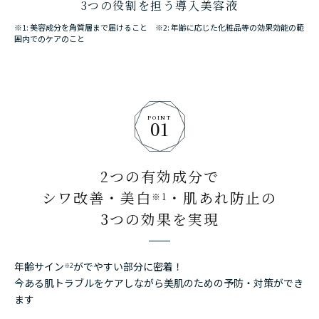
3つの役割を担う導入美容液
※1: 美容成分を角質層まで届けること ※2: 年齢に応じた化粧品等の効果効能の範
囲内でのケアのこと
POINT
01
2つの有効成分で
シワ改善・美白
・肌あれ防止の
※1
3つの効果を実現
年齢サイン
がでやすい部分に密着！
※2
今ある肌トラブルをケアしながら美肌のための予防・対策ができ
ます