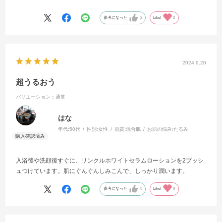
プレゼントするくらい気にいっている導入美容液です。
これからも使い続けていきます。
参考になった
2
Like!
2
2024.9.20
超うるおう
バリエーション：通常
はな
年代:
50代
性別:
女性
肌質:
混合肌
お肌の悩み:
たるみ
入浴後や洗顔後すぐに、リンクルホワイトセラムローションを2プッシ
ュつけています。肌にぐんぐんしみこんで、しっかり潤います。
参考になった
0
Like!
0