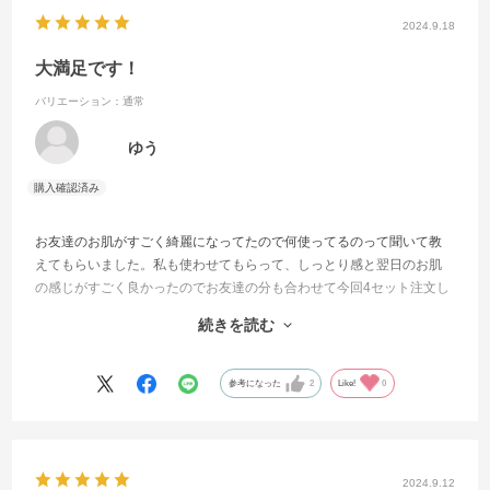
2024.9.18
大満足です！
バリエーション：通常
ゆう
お友達のお肌がすごく綺麗になってたので何使ってるのって聞いて教
えてもらいました。私も使わせてもらって、しっとり感と翌日のお肌
の感じがすごく良かったのでお友達の分も合わせて今回4セット注文し
ました。
続きを読む
今から更にお肌の変化が楽しみです！
たかの先生ありがとうございます😊
参考になった
2
Like!
0
2024.9.12