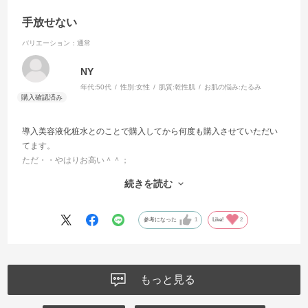
手放せない
バリエーション：通常
NY
年代:
50代
性別:
女性
肌質:
乾性肌
お肌の悩み:
たるみ
導入美容液化粧水とのことで購入してから何度も購入させていただい
てます。
ただ・・やはりお高い＾＾；
なのでキャンペーンの時に狙って購入笑
続きを読む
こちらも定期購入ができたら嬉しいです。
他の医薬部外品シリーズも試してみましたがどれもとっても良いで
す。
参考になった
1
Like!
2
ずーっと続けていきたい商品です。
もっと見る