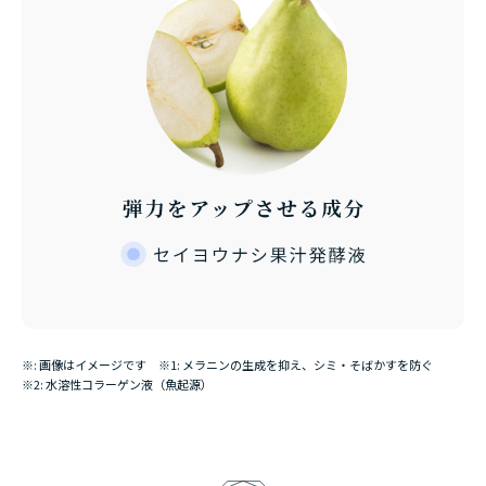
※: 画像はイメージです ※1: メラニンの生成を抑え、シミ・そばかすを防ぐ
※2: 水溶性コラーゲン液（魚起源）