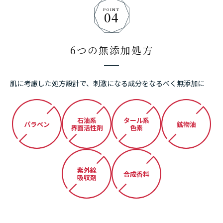
POINT
04
6つの無添加処方
肌に考慮した処方設計で、刺激になる成分をなるべく無添加に
石油系
タール系
パラベン
鉱物油
界面活性剤
色素
紫外線
合成香料
吸収剤