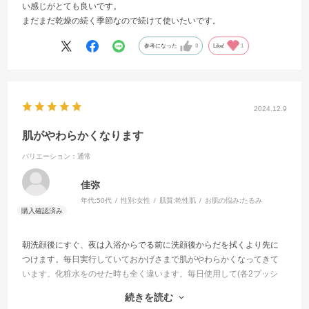
い感じがとても良いです。
まだまだ乾燥の続く季節なので続けて使いたいです。
参考になった
0
Like!
1
2024.12.9
肌がやわらかくなります
バリエーション：通常
佳弥
年代:
50代
性別:
女性
肌質:
乾性肌
お肌の悩み:
たるみ
朝洗顔後にすぐ、夜は入浴からでる前に洗顔後からだを拭くより先に
つけます。毎日実行していておかげさまで肌がやわらかくなってきて
います。化粧水をのせた時も全く違います。毎日使用して(各2プッシ
ュ)も
続きを読む
約三ヶ月前後もちますのでコスパも良いです。大切な友人、知人にも