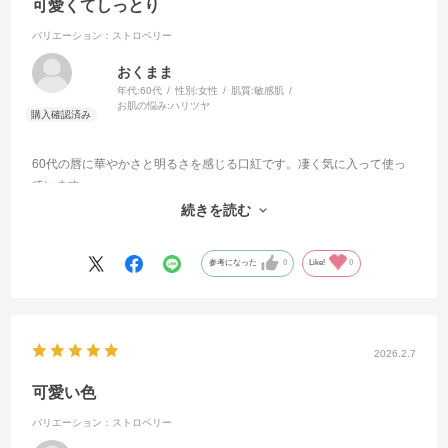
可愛くてしっとり
バリエーション：ストロベリー
おくまま
年代:
60代
性別:
女性
肌質:
敏感肌
お肌の悩み:
ハリツヤ
60代の唇に華やかさと明るさを感じる口紅です。凄く気に入って使っ
ています。
今3色を使い分けていますがこちらが1番お気に入りです。
続きを読む
もう少しナチュラルなでもベージュ過ぎない色も欲しいです。
参考になった
0
Like!
0
2026.2.7
可愛い色
バリエーション：ストロベリー