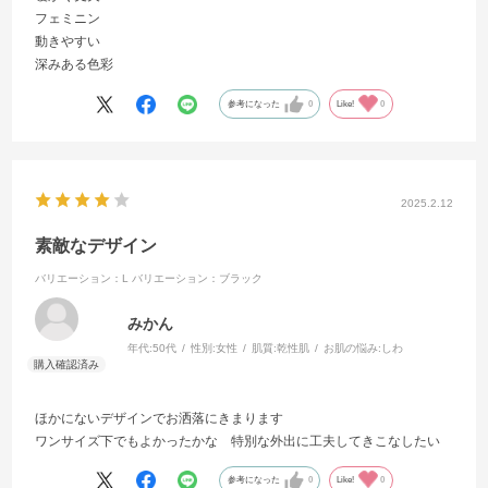
フェミニン
動きやすい
深みある色彩
参考になった
0
Like!
0
2025.2.12
素敵なデザイン
バリエーション：L
バリエーション：ブラック
みかん
年代:
50代
性別:
女性
肌質:
乾性肌
お肌の悩み:
しわ
ほかにないデザインでお洒落にきまります
ワンサイズ下でもよかったかな 特別な外出に工夫してきこなしたい
参考になった
0
Like!
0