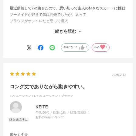
最近病気して7kg痩せたので、思い切って主人の好きなスカートに挑戦
マーメイドが好きで黒は完売でしたが、返って
ブラウンがオシャレだと思って購入
主人はじめ、お友達からも絶賛され
続きを読む
サイズ一つおとしてもう一枚購入しようか迷っています。
とっても履きやすくてお値段以上です。
参考になった
0
Like!
0
2025.2.13
ロング丈でありながら動きやすい。
バリエーション：L
バリエーション：ブラック
KEITE
年代:
60代
性別:
女性
肌質:
普通肌
お肌の悩み:
ハリツヤ
暖かく丈夫