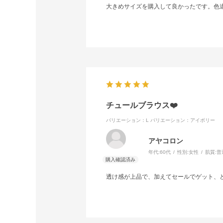
大きめサイズを購入して良かったです。色
チュールブラウス❤️
バリエーション：L
バリエーション：アイボリー
アヤコロン
年代:
60代
性別:
女性
肌質:
普
透け感が上品で、加えてセールでゲット、