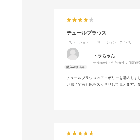
チュールブラウス
バリエーション：L
バリエーション：アイボリー
トラちゃん
年代:
50代
性別:
女性
肌質:
普
チュールブラウスのアイボリーを購入しま
い感じで首も腕もスッキリして見えます。