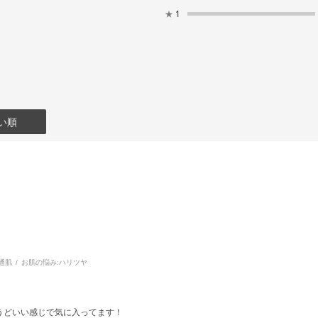
★
1
い順
通肌
お肌の悩み:
ハリツヤ
うどいい感じで気に入ってます！