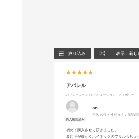
絞り込み
表示：新し
アパレル
バリエーション：L
バリエーション：アイボリー
an
年代:
40代
性別:
女性
肌質:
普
初めて購入させて頂きました。
裏起毛が暖かくハイネックのフリルもちょ