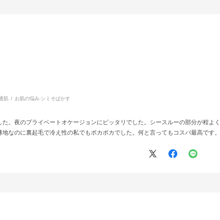
通肌
お肌の悩み:
シミそばかす
した。夜のプライベートオケージョンにピッタリでした。シースルーの部分が程よ
薄地なのに裏起毛で冷え性の私でもポカポカでした。何と言ってもコスパ最高です