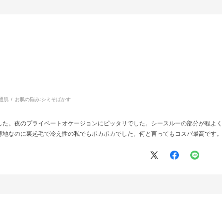
通肌
お肌の悩み:
シミそばかす
した。夜のプライベートオケージョンにピッタリでした。シースルーの部分が程よ
薄地なのに裏起毛で冷え性の私でもポカポカでした。何と言ってもコスパ最高です