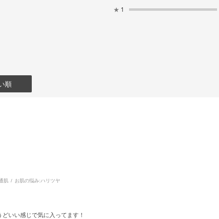
★
1
い順
通肌
お肌の悩み:
ハリツヤ
うどいい感じで気に入ってます！