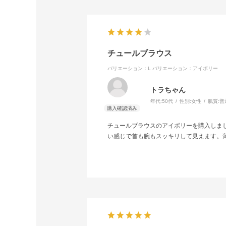
チュールブラウス
バリエーション：L
バリエーション：アイボリー
トラちゃん
年代:
50代
性別:
女性
肌質:
普
チュールブラウスのアイボリーを購入しま
い感じで首も腕もスッキリして見えます。