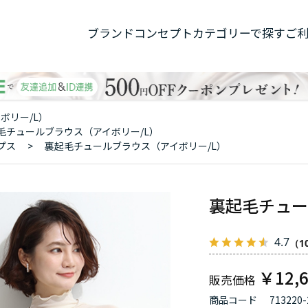
ブランドコンセプト
カテゴリーで探す
ご
ボリー/L）
毛チュールブラウス（アイボリー/L）
プス
>
裏起毛チュールブラウス（アイボリー/L）
裏起毛チュー
4.7
（1
￥12,
商品コード
713220-