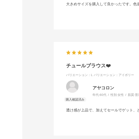
大きめサイズを購入して良かったです。色
チュールブラウス❤️
バリエーション：L
バリエーション：アイボリー
アヤコロン
年代:
60代
性別:
女性
肌質:
普
透け感が上品で、加えてセールでゲット、