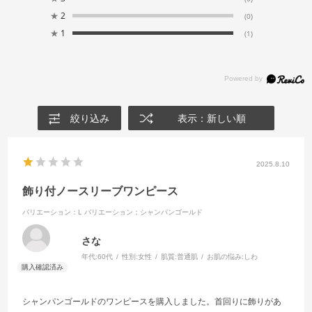
★
2
(0)
★
1
(1)
絞り込み
表示：新しい順
2025.8.10
飾り付ノースリーブワンピース
バリエーション：L
バリエーション：シャンパンゴールド
さな
年代:
60代
性別:
女性
肌質:
普通肌
お肌の悩み:
しわ
シャンパンゴールドのワンピースを購入しました。首回りに飾りがあ