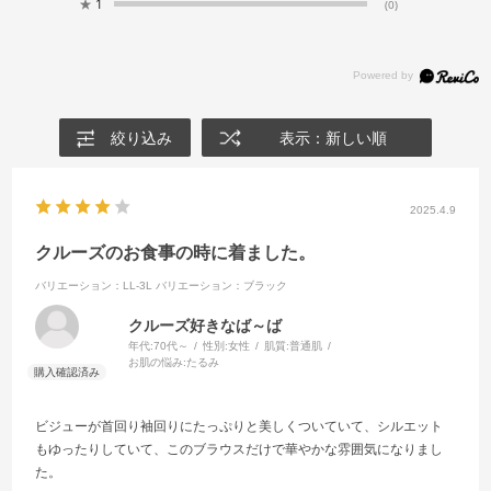
★
1
(0)
絞り込み
表示：新しい順
2025.4.9
クルーズのお食事の時に着ました。
バリエーション：LL-3L
バリエーション：ブラック
クルーズ好きなば～ば
年代:
70代～
性別:
女性
肌質:
普通肌
お肌の悩み:
たるみ
ビジューが首回り袖回りにたっぷりと美しくついていて、シルエット
もゆったりしていて、このブラウスだけで華やかな雰囲気になりまし
た。