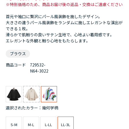
※特別価格のため、商品お届け後の返品・交換はご遠慮ください
首元や袖口に贅沢にパール風装飾を施したデザイン。
大きさの違うパール風装飾をランダムに施しエレガントな演出が
できる１枚。
滑らかで肌触りの良いサテン生地で、心地よい着用感です。
エレガントな外観と触り心地をもたらします。
ブラウス
商品コード
729532-
N64-3022
選択されたカラー：幾何学柄
S-M
M-L
L-LL
LL-3L