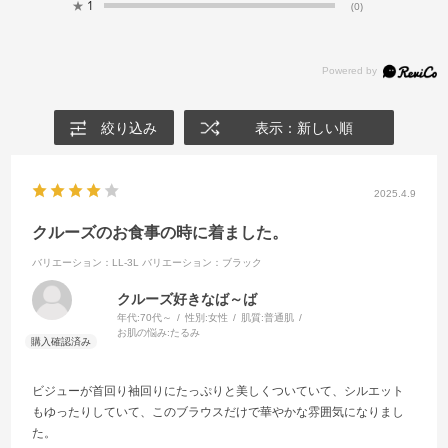
★
1
(0)
絞り込み
表示：新しい順
2025.4.9
クルーズのお食事の時に着ました。
バリエーション：LL-3L
バリエーション：ブラック
クルーズ好きなば～ば
年代:
70代～
性別:
女性
肌質:
普通肌
お肌の悩み:
たるみ
ビジューが首回り袖回りにたっぷりと美しくついていて、シルエット
もゆったりしていて、このブラウスだけで華やかな雰囲気になりまし
た。