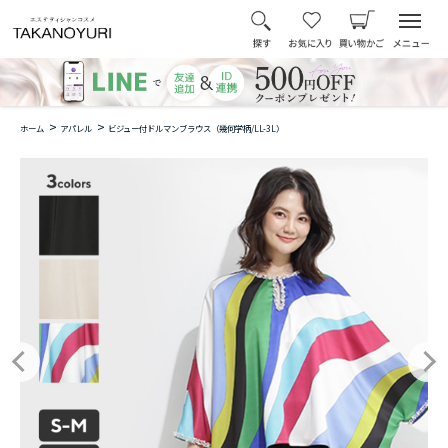
>
>
ホーム
アパレル
ビジュー付ドルマンブラウス（幾何学柄/LL-3L）