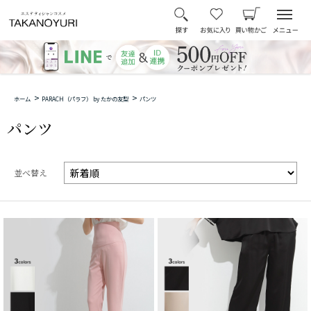
>
>
ホーム
PARACH（パラフ） by たかの友梨
パンツ
パンツ
並べ替え