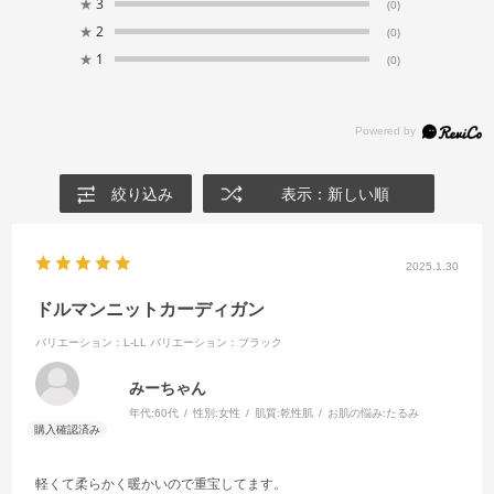
★
3
(0)
★
2
(0)
★
1
(0)
絞り込み
表示：新しい順
2025.1.30
ドルマンニットカーディガン
バリエーション：L-LL
バリエーション：ブラック
みーちゃん
年代:
60代
性別:
女性
肌質:
乾性肌
お肌の悩み:
たるみ
軽くて柔らかく暖かいので重宝してます。