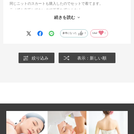
同じニットのスカートも購入したのでセットで着てます。
ラメ感も主張してないので派手な感じもなく、
60代の私でも違和感ありません。
続きを読む
とっても素敵です。
参考になった
0
Like!
1
絞り込み
表示：新しい順